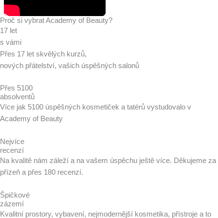
Proč si vybrat Academy of Beauty?
17 let
s vámi
Přes 17 let skvělých kurzů,
nových přátelství, vašich úspěšných salonů
Přes 5100
absolventů
Více jak 5100 úspěšných kosmetiček a tatérů vystudovalo v
Academy of Beauty
Nejvíce
recenzí
Na kvalitě nám záleží a na vašem úspěchu ještě více. Děkujeme za
přízeň a přes 180 recenzí.
Špičkové
zázemí
Kvalitní prostory, vybavení, nejmodernější kosmetika, přístroje a to