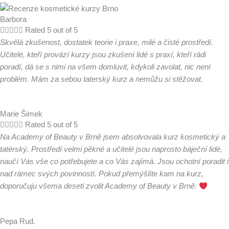
Barbora





Rated 5 out of 5
Skvělá zkušenost, dostatek teorie i praxe, milé a čisté prostředí.
Učitelé, kteří provází kurzy jsou zkušení lidé s praxí, kteří rádi
poradí, dá se s nimi na všem domluvit, kdykoli zavolat, nic není
problém. Mám za sebou taterský kurz a nemůžu si stěžovat.
Marie Šimek





Rated 5 out of 5
Na Academy of Beauty v Brně jsem absolvovala kurz kosmetický a
tatérský. Prostředí velmi pěkné a učitelé jsou naprosto báječní lidé,
naučí Vás vše co potřebujete a co Vás zajímá. Jsou ochotní poradit i
nad rámec svých povinností. Pokud přemýšlíte kam na kurz,
doporučuju všema deseti zvolit Academy of Beauty v Brně.
Pepa Rud.