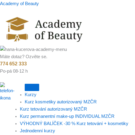
Přeskočit
Academy of Beauty
na
obsah
Máte dotaz? Ozvěte se.
774 652 333
Po-pá 08-12 h
Kurzy
Kurz kosmetiky autorizovaný MZČR
Kurz tetování autorizovaný MZČR
Kurz permanentní make-up INDIVIDUAL MZČR
VÝHODNÝ BALÍČEK -30 % Kurz tetování + kosmetiky
Jednodenní kurzy