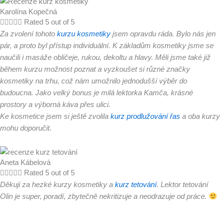
Karolína Kopečná





Rated 5 out of 5
Za zvolení tohoto
kurzu kosmetiky
jsem opravdu ráda. Bylo nás jen
pár, a proto byl přístup individuální. K základům kosmetiky jsme se
naučili i masáže obličeje, rukou, dekoltu a hlavy. Měli jsme také již
během kurzu možnost poznat a vyzkoušet si různé značky
kosmetiky na trhu, což nám umožnilo jednodušší výběr do
budoucna. Jako velký bonus je milá lektorka Kamča, krásné
prostory a výborná káva přes ulici.
Ke kosmetice jsem si ještě zvolila
kurz prodlužování řas
a oba kurzy
mohu doporučit.
Aneta Kábelová





Rated 5 out of 5
Děkuji za hezké kurzy kosmetiky a
kurz tetování
. Lektor tetování
Olin je super, poradí, zbytečně nekritizuje a neodrazuje od práce.