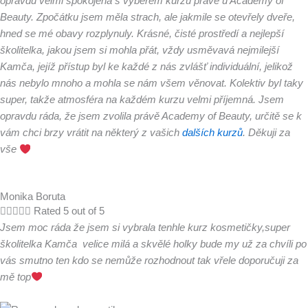
opravdu velmi spokojená s výběrem kurzu právě u Academy of
Beauty. Zpočátku jsem měla strach, ale jakmile se otevřely dveře,
hned se mé obavy rozplynuly. Krásné, čisté prostředí a nejlepší
školitelka, jakou jsem si mohla přát, vždy usměvavá nejmilejší
Kamča, jejíž přístup byl ke každé z nás zvlášť individuální, jelikož
nás nebylo mnoho a mohla se nám všem věnovat. Kolektiv byl taky
super, takže atmosféra na každém kurzu velmi příjemná. Jsem
opravdu ráda, že jsem zvolila právě Academy of Beauty, určitě se k
vám chci brzy vrátit na některý z vašich
dalších kurzů
. Děkuji za
vše
Monika Boruta





Rated 5 out of 5
Jsem moc ráda že jsem si vybrala tenhle kurz kosmetičky,super
školitelka Kamča velice milá a skvělé holky bude my už za chvíli po
vás smutno ten kdo se nemůže rozhodnout tak vřele doporučuji za
mě top