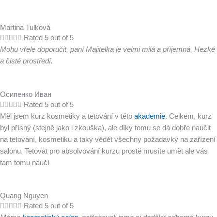
Martina Tulková





Rated 5 out of 5
Mohu vřele doporučit, paní Majitelka je velmi milá a příjemná. Hezké
a čisté prostředí.
Осипенко Иван





Rated 5 out of 5
Měl jsem kurz kosmetiky a tetování v této
akademie
. Celkem, kurz
byl přísný (stejně jako i zkouška), ale díky tomu se dá dobře naučit
na tetování, kosmetiku a taky vědět všechny požadavky na zařízení
salonu. Tetovat pro absolvování kurzu prostě musíte umět ale vás
tam tomu naučí
Quang Nguyen





Rated 5 out of 5