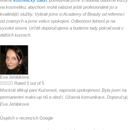
Máme
kosmetický salon
, potřebovali jsme si dodělat odborné kurzy
na kosmetiku, abychom mohli nabízet ještě profesionálně jsi a
kvalitnější služby. Vybrali jsme si Academy of Beauty od referencí
od známých a jsme velice spokojeni. Odbornost lektorů je na
vysoké úrovni. Určitě doporučujeme a budeme tady pokračovat v
dalších kurzech.
Eva Jeřábková





Rated 5 out of 5
Mockrát děkuji paní Kučerové, naprostá spokojenost. Byla jsem na
permanentní make-up rtů a obočí. Úžasná komunikace. Doporučuji,
Eva Jeřábková
Úspěch v recenzích Google