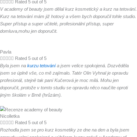





Rated 5 out of 5
V academy of beauty jsem dělal kurz kosmetický a kurz na tetování.
Kurz na tetování mám již hotový a všem bych doporučil tohle studio.
Super přístup a super učitelé, profesionální přístup, super
domluva,mohu jen doporučit.
Pavla





Rated 5 out of 5
Byla jsem na
kurzu tetování
a jsem velice spokojená. Dozvěděla
jsem se úplně vše, co mě zajímalo. Tatér Olin Vyhnal je opravdu
profesionál, stejně tak paní Kučerová je moc milá. Mohu jen
doporučit, protože v tomto studiu se opravdu něco naučíte oproti
jiným školám v Brně (hrůzám).
Nicolletka





Rated 5 out of 5
Rozhodla jsem se pro kurz kosmetiky ze dne na den a byla jsem